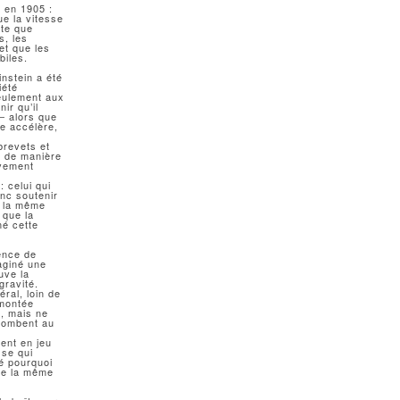
é en 1905 :
ue la vitesse
ite que
s, les
et que les
biles.
instein a été
iété
seulement aux
ir qu’il
―
alors que
re accélère,
brevets et
il de manière
uvement
 celui qui
onc soutenir
 ; la même
 que la
mé cette
ence de
maginé une
uve la
gravité.
ral, loin de
 montée
s, mais ne
 tombent au
ment en jeu
sse qui
dé pourquoi
 de la même