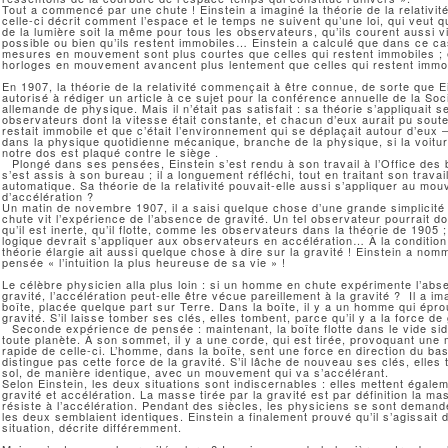
Tout a commencé par une chute ! Einstein a imaginé la théorie de la relativit
celle-ci décrit comment l’espace et le temps ne suivent qu’une loi, qui veut q
de la lumière soit la même pour tous les observateurs, qu’ils courent aussi v
possible ou bien qu’ils restent immobiles… Einstein a calculé que dans ce ca
mesures en mouvement sont plus courtes que celles qui restent immobiles ; 
horloges en mouvement avancent plus lentement que celles qui restent immo
En 1907, la théorie de la relativité commençait à être connue, de sorte que E
autorisé à rédiger un article à ce sujet pour la conférence annuelle de la Soc
allemande de physique. Mais il n’était pas satisfait : sa théorie s’appliquait 
observateurs dont la vitesse était constante, et chacun d’eux aurait pu souten
restait immobile et que c’était l’environnement qui se déplaçait autour d’eux
dans la physique quotidienne mécanique, branche de la physique, si la voitu
notre dos est plaqué contre le siège .
Plongé dans ses pensées, Einstein s’est rendu à son travail à l’Office des 
s’est assis à son bureau ; il a longuement réfléchi, tout en traitant son trava
automatique. Sa théorie de la relativité pouvait-elle aussi s’appliquer au mo
d’accélération ?
Un matin de novembre 1907, il a saisi quelque chose d’une grande simplicité :
chute vit l’expérience de l’absence de gravité. Un tel observateur pourrait d
qu’il est inerte, qu’il flotte, comme les observateurs dans la théorie de 1905
logique devrait s’appliquer aux observateurs en accélération… À la condition
théorie élargie ait aussi quelque chose à dire sur la gravité ! Einstein a nom
pensée « l’intuition la plus heureuse de sa vie » !
Le célèbre physicien alla plus loin : si un homme en chute expérimente l’abs
gravité, l’accélération peut-elle être vécue pareillement à la gravité ? Il a i
boîte, placée quelque part sur Terre. Dans la boîte, il y a un homme qui épro
gravité. S’il laisse tomber ses clés, elles tombent, parce qu’il y a la force de 
Seconde expérience de pensée : maintenant, la boîte flotte dans le vide sidé
toute planète. À son sommet, il y a une corde, qui est tirée, provoquant une
rapide de celle-ci. L’homme, dans la boîte, sent une force en direction du ba
distingue pas cette force de la gravité. S’il lâche de nouveau ses clés, elles
sol, de manière identique, avec un mouvement qui va s’accélérant.
Selon Einstein, les deux situations sont indiscernables : elles mettent égale
gravité et accélération. La masse tirée par la gravité est par définition la ma
résiste à l’accélération. Pendant des siècles, les physiciens se sont deman
les deux semblaient identiques. Einstein a finalement prouvé qu’il s’agissait
situation, décrite différemment.