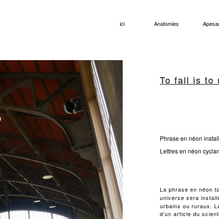
ici
Anatomies
Apesa
To fall is t
Phrase en néon instal
Lettres en néon cyclam
La phrase en néon
to
sera instal
universe
urbains ou ruraux. La
d’un article du scien