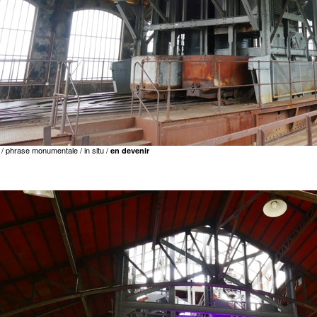
/ phrase monumentale
/ in situ /
en devenir