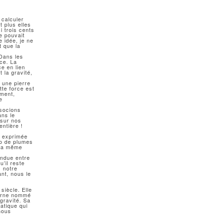
 calculer
t plus elles
ci trois cents
ne pouvait
e idée, je ne
t que la
 Dans les
ce. La
ce en lien
t la gravité,
i une pierre
tte force est
ement,
e
ssocions
ans le
 sur nos
entière !
, exprimée
lo de plumes
t la même
endue entre
u’il reste
s notre
ant, nous le
siècle. Elle
 Berne nommé
 gravité. Sa
atique qui
nous