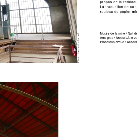
propos de la redécou
La traduction de ce 
rouleau de papier m
Musée de la mine / Nuit 
Photo laurent chanel
Anis gras / Arceuil /Juin 
Processus cirque / Académi