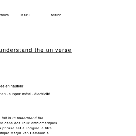
nteurs
In Situ
Altitude
o understand the universe
lée en hauteur
en - support métal - électricité
 fall is to understand the
lée dans des lieux emblématiques
 phrase est à l’origine le titre
tifique Marjin Van Camhout à