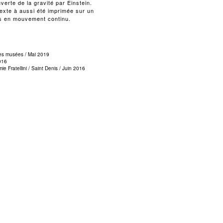
verte de la gravité par Einstein.
texte à aussi été imprimée sur un
is en mouvement continu.
des musées / Mai 2019
2016
e Fratellini / Saint Denis / Juin 2016