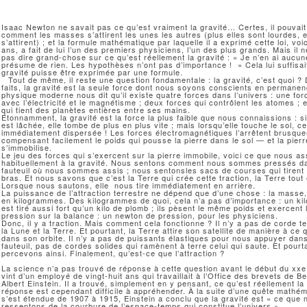
Isaac Newton ne savait pas ce qu’est vraiment la gravité… Certes, il pouvait
comment les masses s’attirent les unes les autres (plus elles sont lourdes, e
s’attirent) ; et la formule mathématique par laquelle il a exprimé cette loi, voi
ans, a fait de lui l’un des premiers physiciens, l’un des plus grands. Mais il 
pas dire grand-chose sur ce qu’est réellement la gravité : « Je n’en ai aucun
présume de rien. Les hypothèses n’ont pas d’importance ! » Cela lui suffisai
gravité puisse être exprimée par une formule.
Tout de même, il reste une question fondamentale : la gravité, c’est quoi ?
faits, la gravité est la seule force dont nous soyons conscients en permanen
physique moderne nous dit qu’il existe quatre forces dans l’univers : une for
avec l’électricité et le magnétisme ; deux forces qui contrôlent les atomes ; e
qui tient des planètes entières entre ses mains.
Étonnamment, la gravité est la force la plus faible que nous connaissions : s
est lâchée, elle tombe de plus en plus vite ; mais lorsqu’elle touche le sol, ce
immédiatement dispersée ! Les forces électromagnétiques l’arrêtent brusqu
compensant facilement le poids qui pousse la pierre dans le sol — et la pierr
s’immobilise.
Le jeu des forces qui s’exercent sur la pierre immobile, voici ce que nous a
habituellement à la gravité. Nous sentons comment nous sommes pressés d
fauteuil où nous sommes assis ; nous sentonsles sacs de courses qui tirent
bras. Et nous savons que c’est la Terre qui crée cette traction, la Terre tout 
Lorsque nous sautons, elle nous tire immédiatement en arrière.
La puissance de l’attraction terrestre ne dépend que d’une chose : la masse
en kilogrammes. Des kilogrammes de quoi, cela n’a pas d’importance : un ki
est tiré aussi fort qu’un kilo de plomb ; ils pèsent le même poids et exercen
pression sur la balance : un newton de pression, pour les physiciens.
Donc, il y a traction. Mais comment cela fonctionne ? Il n’y a pas de corde t
la Lune et la Terre. Et pourtant, la Terre attire son satellite de manière à ce q
dans son orbite. Il n’y a pas de puissants élastiques pour nous appuyer dan
fauteuil, pas de cordes solides qui ramènent à terre celui qui saute. Et pourt
percevons ainsi. Finalement, qu’est-ce que l’attraction ?
La science n’a pas trouvé de réponse à cette question avant le début du xx
e
vint d’un employé de vingt-huit ans qui travaillait à l’Office des brevets de
Albert Einstein. Il a trouvé, simplement en y pensant, ce qu’est réellement la
réponse est cependant difficile à appréhender. À la suite d’une quête mathém
s’est étendue de 1907 à 1915, Einstein a conclu que la gravité est « ce que 
ressentons de la courbure de l’espace-temps qui constitue l’univers ».