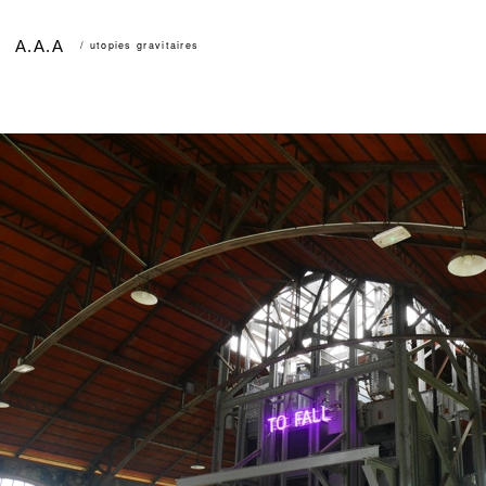
A.A.A
/ utopies gravitaires